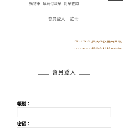
購物車
填寫付款單
訂單查詢
會員登入
註冊
HearWell(微笑科技輔具官網)
HearWell(微笑科技輔具官網)
會員登入
帳號：
密碼：