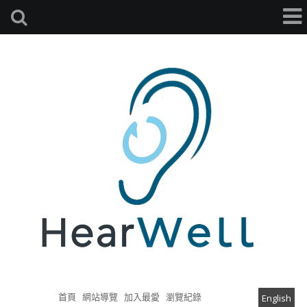
首頁
網站導覽
加入最愛
瀏覽紀錄
English